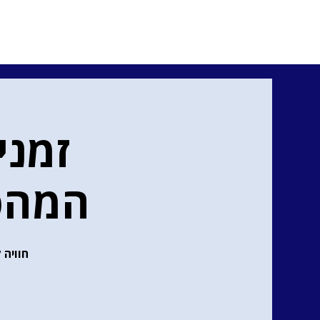
זמני
המהפ