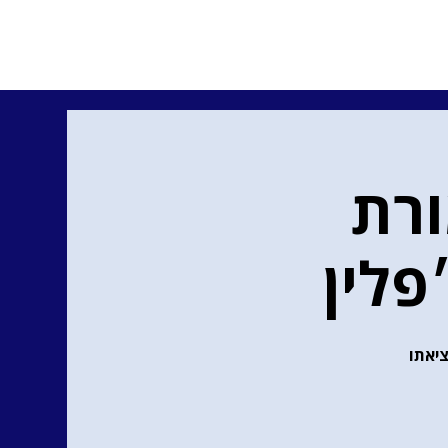
ורת
לין
ט שחוגג ב-2026 90 שנה ליציאתו