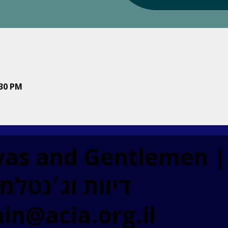
:30 PM
vas and Gentlemen |
דיוות וג׳נטלמנים ​
men
in@acia.org.il