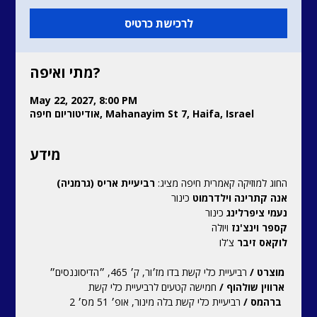
לרכישת כרטיס
מתי ואיפה?
May 22, 2027, 8:00 PM
אודיטוריום חיפה, Mahanayim St 7, Haifa, Israel
מידע
החוג למוזיקה קאמרית חיפה מציג:
 רביעיית אריס (גרמניה)
אנה קתרינה וילדרמוט 
כינור
נעמי ציפרלינג 
כינור
קספר וינצ'נז 
ויולה
לוקאס זיבר 
צ'לו
מוצרט /
 רביעיית כלי קשת בדו מז׳ור, ק׳ 465, ״הדיסוננסים״
ארווין שולהוף /
 חמישה קטעים לרביעיית כלי קשת
ברהמס / 
רביעיית כלי קשת בלה מינור, אופ׳ 51 מס׳ 2