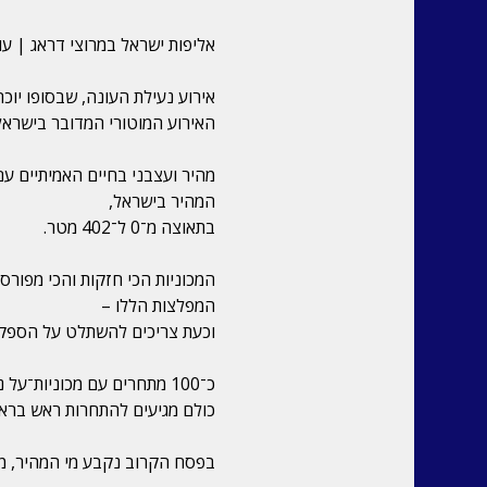
אליפות ישראל במרוצי דראג | עונת 5/26
אירוע נעילת העונה, שבסופו יוכר
האירוע המוטורי המדובר בישראל
מהיר ועצבני בחיים האמיתיים ע
המהיר בישראל,
בתאוצה מ־0 ל־402 מטר.
המכוניות הכי חזקות והכי מפורס
המפלצות הללו –
וכעת צריכים להשתלט על הספקים מטור
כ־100 מתחרים עם מכוניות־על נדירות, מכוניות משופרות עד הקצה ומכוניות מרוץ טהורות.
כולם מגיעים להתחרות ראש ברא
בפסח הקרוב נקבע מי המהיר, מי