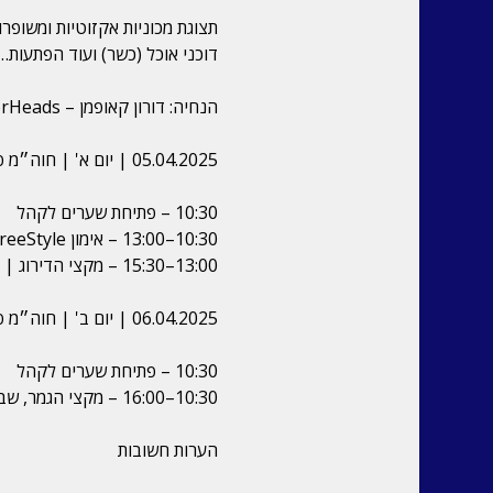
תצוגת מכוניות אקזוטיות ומשופ
דוכני אוכל (כשר) ועוד הפתעות…
הנחיה: דורון קאופמן – MotorHeads
05.04.2025 | יום א' | חוה״מ פסח
10:30 – פתיחת שערים לקהל
10:30–13:00 – אימון FreeStyle
13:00–15:30 – מקצי הדירוג | בסופם ייקבע הרכב המהיר ביותר בכל קטגוריה לאותו יום
06.04.2025 | יום ב' | חוה״מ פסח
10:30 – פתיחת שערים לקהל
10:30–16:00 – מקצי הגמר, שבסופם ייקבע אלוף ישראל
הערות חשובות