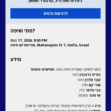
ביצירות מאת גריג, קורנגולד ושומאן
לרכישת כרטיס
מתי ואיפה?
Oct 17, 2026, 8:00 PM
אודיטוריום חיפה, Mahanayim St 7, Haifa, Israel
מידע
החוג למוזיקה קאמרית חיפה מציג:
 חמישיית פסנתר
בוריס ברובצין 
כינור
קובי מלכין 
כינור
אורי קם 
ויולה
צבי פלסר 
צ'לו
שי ווזנר 
פסנתר
גריג /
 פרק לחמישיית פסנתר (עריכה והשלמה: שי ווזנר)
שומאן /
 רביעיית פסנתר במי־במול מז'ור, אופ. 47