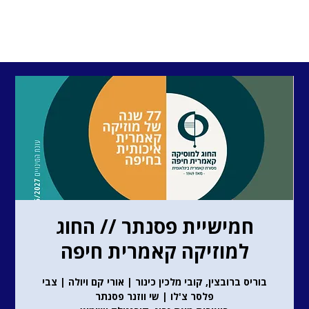
חמישיית פסנתר // החוג
למוזיקה קאמרית חיפה
בוריס ברובצין, קובי מלכין כינור | אורי קם ויולה | צבי
פלסר צ'לו | שי ווזנר פסנתר