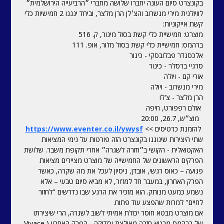
בקונצרט סיום העונה יחברו שלושה מחברי ״הרביעייה הירושלמית״ 
לוויולנית מירי מנשרוב והצ׳לן הרן מלצר, וביחד ינגנו 2 חמישיות כלי 
קשת אייקוניות:
מוצרט: חמישיית כלי קשת בסול מינור, ק. 516
ברהמס: חמישיית כלי קשת בסול מז'ור, אופ. 111 
אלכסנדר פבלובסקי - כינור
סרגיי ברסלר - כינור
אורי קם - ויולה
מירי מנשרוב - ויולה
הרן מלצר - צ'לו
 אולם רפפורט, חיפה
  מוצ״ש, 26.7, 20:00
 להזמנת כרטיסים >> 
https://www.eventer.co.il/ywysf
שתי היצירות שינוגנו בקונצרט הזה פורטות על נימי המציאות 
האקטואלית - הקושי ב״חזרה לשגרה״ אחרי תקופת משבר. שלושת 
הפרקים הראשונים של החמישייה של מוצרט מציירים מציאות 
פגועה – כאוס רגשי, אובדן, ניסיון לעכל את מה שקרה, כאשר 
הפרק האחרון, במעבר חד למז'ור, לא מביא סיום טבעי – אלא 
נשמע כמעט מנותק. הוא מזכיר את הרגע שבו נדרשים "לחזור 
לחיים" למרות שהפצע עוד פתוח. 
אם מוצרט מבטא חוסר יכולת אמיתי לשוב לשגרה, הרי שיצירתו 
של ברהמס מבטא חזרה מאולצת וסדוקה - הפרק האחרון (Vivace 