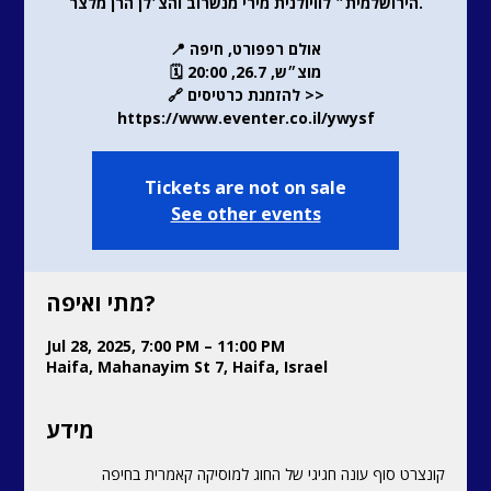
הירושלמית״ לוויולנית מירי מנשרוב והצ׳לן הרן מלצר.
📍 אולם רפפורט, חיפה
🗓️ מוצ״ש, 26.7, 20:00
🔗 להזמנת כרטיסים >>
https://www.eventer.co.il/ywysf
Tickets are not on sale
See other events
מתי ואיפה?
Jul 28, 2025, 7:00 PM – 11:00 PM
Haifa, Mahanayim St 7, Haifa, Israel
מידע
קונצרט סוף עונה חגיגי של החוג למוסיקה קאמרית בחיפה