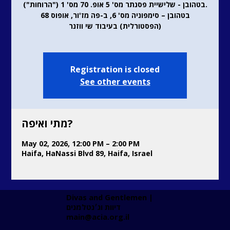
בטהובן - שלישיית פסנתר מס' 5 אופ. 70 מס' 1 ("הרוחות").
בטהובן – סימפוניה מס' 6, ב-פה מז'ור, אופוס 68
(הפסטורלית) בעיבוד שי ווזנר
Registration is closed
See other events
מתי ואיפה?
May 02, 2026, 12:00 PM – 2:00 PM
Haifa, HaNassi Blvd 89, Haifa, Israel
Divas and Gentlemen |
דיוות וג׳נטלמנים ​
main@acia.org.il